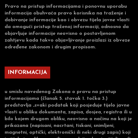
Pravo na pristup informacijama i ponovnu uporabu
informacija obuhvaća pravo korisnika na traženje i
dobivanje informacije kao i obvezu tijela javne vlasti
da omogući pristup traženoj informaciji, odnosno da
objavljuje informacije neovisno o postavljenom
zahtjevu kada takvo objavljivanje proizlazi iz obveze
određene zakonom i drugim propisom.
INFORMACIJA
u smislu navedenog Zakona o pravu na pristup
informacijama (članak 5. stavak 1. točka 3.)
predstavlja „svaki podatak koji posjeduje tijelo javne
vlasti u obliku dokumenta, zapisa, dosjea, registra ili u
bilo kojem drugom obliku, neovisno o načinu na koji je
prikazana (napisani, nacrtani, tiskani, snimljeni,
magnetni, optički, elektronički ili neki drugi zapis) koji