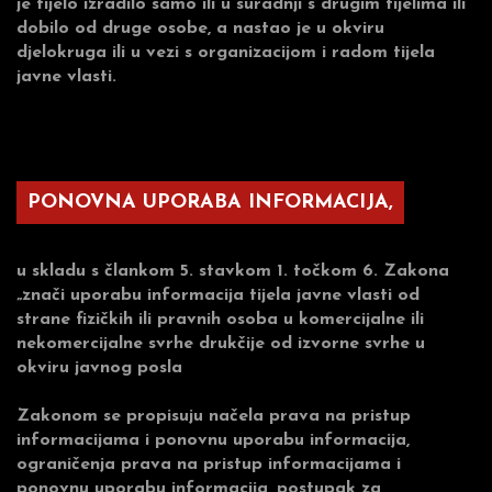
je tijelo izradilo samo ili u suradnji s drugim tijelima ili
dobilo od druge osobe, a nastao je u okviru
djelokruga ili u vezi s organizacijom i radom tijela
javne vlasti.
PONOVNA UPORABA INFORMACIJA,
u skladu s člankom 5. stavkom 1. točkom 6. Zakona
„znači uporabu informacija tijela javne vlasti od
strane fizičkih ili pravnih osoba u komercijalne ili
nekomercijalne svrhe drukčije od izvorne svrhe u
okviru javnog posla
Zakonom se propisuju načela prava na pristup
informacijama i ponovnu uporabu informacija,
ograničenja prava na pristup informacijama i
ponovnu uporabu informacija, postupak za