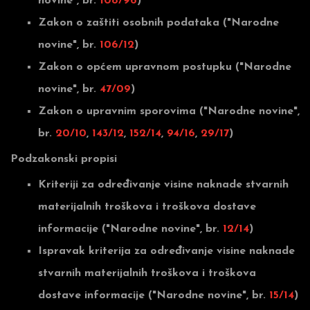
novine", br.
108/96
)
Zakon o zaštiti osobnih podataka ("Narodne
novine", br.
106/12
)
Zakon o općem upravnom postupku ("Narodne
novine", br.
47/09
)
Zakon o upravnim sporovima ("Narodne novine",
br.
20/10
,
143/12
,
152/14
,
94/16
,
29/17
)
Podzakonski propisi
Kriteriji za određivanje visine naknade stvarnih
materijalnih troškova i troškova dostave
informacije ("Narodne novine", br.
12/14
)
Ispravak kriterija za određivanje visine naknade
stvarnih materijalnih troškova i troškova
dostave informacije ("Narodne novine", br.
15/14
)