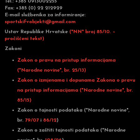
Tel.: +385 0913002255
Fax: +385 (0) 22 212929
E-mail službenika za informiranje:
sportskifvobjekti@gmail.com
Ustav Republike Hrvatske
("NN" broj 85/10. –
pročišćeni tekst)
Zakoni
Zakon o pravu na pristup informacijama
("Narodne novine", br. 25/13)
Zakon o izmjenama i dopunama Zakona o pravu
na pristup informacijama ("Narodne novine", br.
85/15)
Zakon o tajnosti podataka ("Narodne novine",
br.
79/07
i
86/12
)
Zakon o zaštiti tajnosti podataka ("Narodne