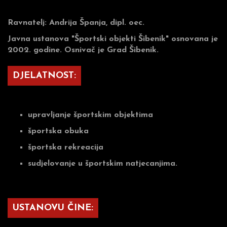
Ravnatelj: Andrija Španja, dipl. oec.
Javna ustanova "Športski objekti Šibenik" osnovana je
2002. godine. Osnivač je Grad Šibenik.
DJELATNOST:
upravljanje športskim objektima
športska obuka
športska rekreacija
sudjelovanje u športskim natjecanjima.
USTANOVU ČINE: