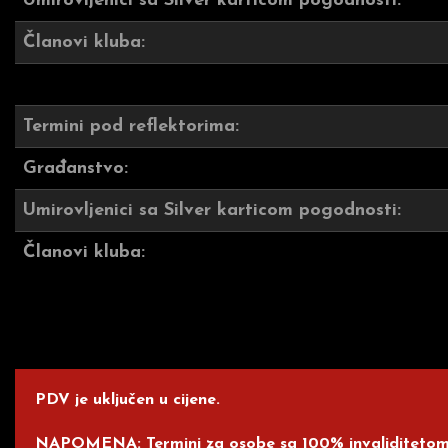
Umirovljenici sa Silver karticom pogodnosti:
Članovi kluba:
Termini pod reflektorima:
Građanstvo:
Umirovljenici sa Silver karticom pogodnosti:
Članovi kluba:
PDV je uključen u cijene.
NAPOMENA:
Termini za osobe sa 100% invaliditetom 