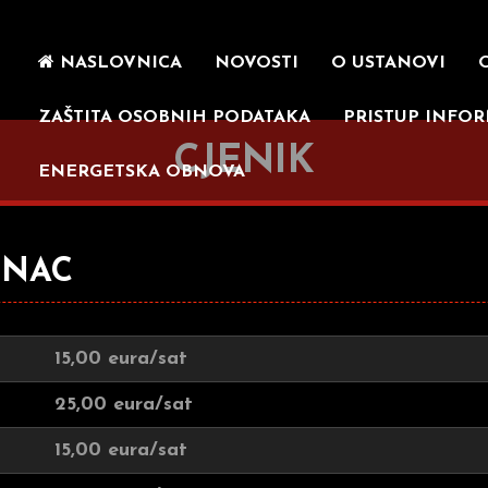
NASLOVNICA
NOVOSTI
O USTANOVI
ZAŠTITA OSOBNIH PODATAKA
PRISTUP INFO
CJENIK
ENERGETSKA OBNOVA
INAC
15,00 eura/sat
25,00 eura/sat
15,00 eura/sat